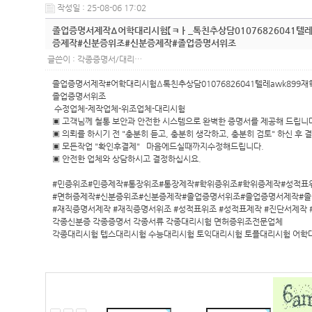
작성일 : 25-08-06 17:02
졸업증명서제작Δ어학대리시험【ㅋㅏ_톡친추상담01076826041
증제작#신분증위조#신분증제작#졸업증명서위조
글쓴이 :
각종증명서/대리…
졸업증명서제작#어학대리시험Δ톡친추상담01076826041텔레awk8
졸업증명서위조
수정업체-제작업체-위조업체-대리시험
▣ 고객님께 철통 보안과 안전한 시스템으로 완벽한 증명서를 제공해 드립니
▣ 의뢰를 하시기 전 "충분히 듣고, 충분히 생각하고, 충분히 검토" 하신 후 
▣ 모든작업 "확인후결제" 마음에드실때까지수정해드립니다.
▣ 안전한 업체와 상담하시고 결정하십시요.
#민증위조#민증제작#통장위조#통장제작#학위증위조#학위증제작#성적표
#면허증제작#신분증위조#신분증제작#졸업증명서위조#졸업증명서제작#
#재직증명서제작 #재직증명서위조 #성적표위조 #성적표제작 #진단서제작 
각종신분증 각종증명서 각종서류 각종대리시험 면허증위조전문업체
각종대리시험 텝스대리시험 수능대리시험 토익대리시험 토플대리시험 어학대리