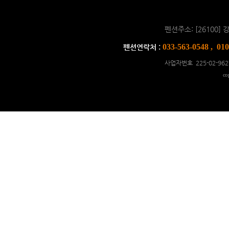
펜션주소: [26100
033-563-0548 , 01
펜션연락처 :
사업자번호 225-02-962
co