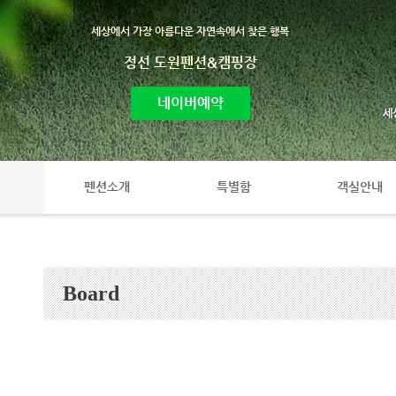
세상에서 가장 아름다운 자연속에서 찾은 행복
정선 도원펜션&캠핑장
네이버예약
펜션소개
특별함
객실안내
Board