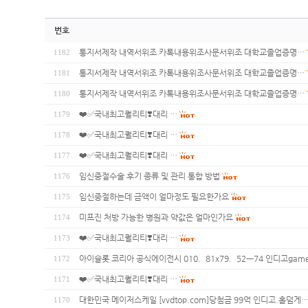
번호
통지서제작 내역서위조 카톡내용위조사문서위조 대학교졸업증명…
1182
통지서제작 내역서위조 카톡내용위조사문서위조 대학교졸업증명…
1181
통지서제작 내역서위조 카톡내용위조사문서위조 대학교졸업증명…
1180
❤️✅국내최고퀄리티❣️대리…
1179
❤️✅국내최고퀄리티❣️대리…
1178
❤️✅국내최고퀄리티❣️대리…
1177
임신중절수술 후기 종류 및 관리 통합 방법
1176
임신중절하는데 금액이 얼마정도 필요한가요
1175
미프진 처방 가능한 병원과 약값은 얼마인가요
1174
❤️✅국내최고퀄리티❣️대리…
1173
아이슬롯 코리아 공식에이전시 010。81x79。52ㅡ74 인디고game
1172
❤️✅국내최고퀄리티❣️대리…
1171
대한민국 메이저스케일 [vvdtop.com]당첨금 99억 인디고.홀덤게
1170