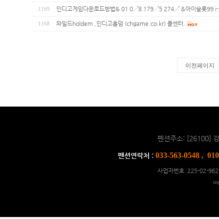
인디고게임다운로드방법& 01 0↗8 179↗5 274↗ &아이슬롯99 i
1169
와일드holdem ,인디고홀덤 (chgame.co.kr) 콜센터.
1168
이전페이지
펜션주소: [26100
033-563-0548 , 01
펜션연락처 :
사업자번호 225-02-962
co