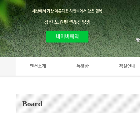
세상에서 가장 아름다운 자연속에서 찾은 행복
정선 도원펜션&캠핑장
네이버예약
펜션소개
특별함
객실안내
Board