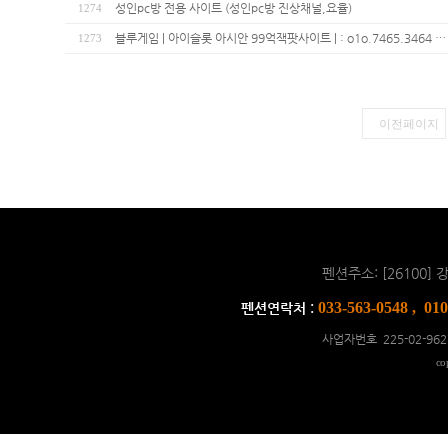
성인pc방 전용 사이트 (성인pc방 진상채널,요율)
1274
블루게임 | 아이슬롯 아시안 99억잭팟사이트 | : o1o.7465.3464 …
1273
이전페이지
펜션주소: [26100
033-563-0548 , 01
펜션연락처 :
사업자번호 225-02-962
co