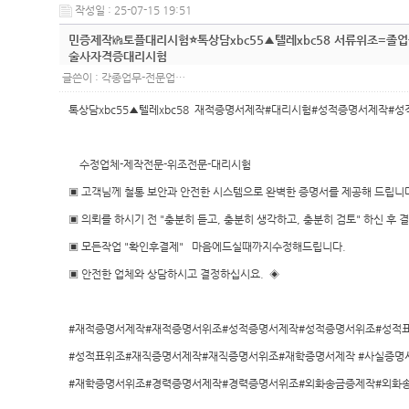
작성일 : 25-07-15 19:51
민증제작㎪토플대리시험⭐톡상담xbc55▲텔레xbc58 서류위조
술사자격증대리시험
글쓴이 :
각종업무-전문업…
톡상담xbc55▲텔레xbc58 재적증명서제작#대리시험#성적증명서제작
수정업체-제작전문-위조전문-대리시험
▣ 고객님께 철통 보안과 안전한 시스템으로 완벽한 증명서를 제공해 드립니
▣ 의뢰를 하시기 전 "충분히 듣고, 충분히 생각하고, 충분히 검토" 하신 후 
▣ 모든작업 "확인후결제" 마음에드실때까지수정해드립니다.
▣ 안전한 업체와 상담하시고 결정하십시요. ◈
#재적증명서제작#재적증명서위조#성적증명서제작#성적증명서위조#성적
#성적표위조#재직증명서제작#재직증명서위조#재학증명서제작 #사실증명
#재학증명서위조#경력증명서제작#경력증명서위조#외화송금증제작#외화