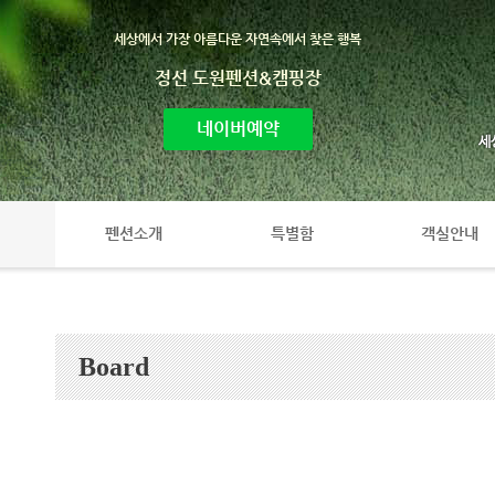
세상에서 가장 아름다운 자연속에서 찾은 행복
정선 도원펜션&캠핑장
네이버예약
펜션소개
특별함
객실안내
Board