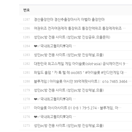
번호
경산출장안마 경산추출장마사지 아벨라 출장안마
1287
여권위조 전자여권제작 통장위조 통장잔액위조 통장제작위조 …
1286
성인pc방 전용 사이트 (성인pc방 진상공유,요율문의)
1285
❤️✅국내최고퀄리티❣️대리…
1284
성인pc방 전용 사이트 (성인pc방 진상채널,요율)
1283
대한민국 최고스케일 게임 아이슬롯(islot-asia) 공식에이전시 9…
1282
와일드 홀덤 " 카 톡 텔 레 oio365 " #아이슬롯 #인디언게임 대…
1281
블루게임 | 아이슬롯 아시안 99억잭팟사이트 | : o1o.7465.3464 …
1280
성인pc방 전용 사이트 (성인pc방 진상채널,요율)
1279
❤️✅국내최고퀄리티❣️대리…
1278
아이슬롯 아시아사이트 01 0-8 1 79-5 274 – 블루게임, 아…
1277
❤️✅국내최고퀄리티❣️대리…
1276
성인pc방 전용 사이트 (성인pc방 진상채널,요율)
1275