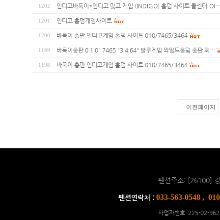
인디고바둑이*인디고 맞고 게임 (INDIGO) 홀덤 사이트 콜센터.OI
1202
인디고 홀덤게임사이트
1201
바둑이 총판 인디고게임 홀덤 사이트 010/7465/3464
1200
바둑이총판 0 1 0" 7465 "3 4 64" 블루게임 와일드홀덤 총판 최…
1199
바둑이 총판 인디고게임 홀덤 사이트 010/7465/3464
1198
이전페이지
펜션주소: [26100
033-563-0548 , 01
펜션연락처 :
사업자번호 225-02-962