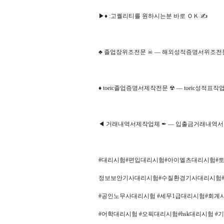
▶♦ ː고퀄리티를 원하시는분 바로 ＯＫ ✍
♣ 졸업장위조전문 ☠ — 해외성적증명서위조전문 
♦ toeic졸업증명서제작전문 ☢ — toeic성적표작
◀ 거래내역서제작업체 ✒ — 입출금거래내역
#대리시험#편입대리시험#아이엘츠대리시험#
정보보안기사대리시험#수질환경기사대리시험
#공인노무사대리시험 #세무1급대리시험#회
#어학대리시험 #오픽대리시험#hsk대리시험