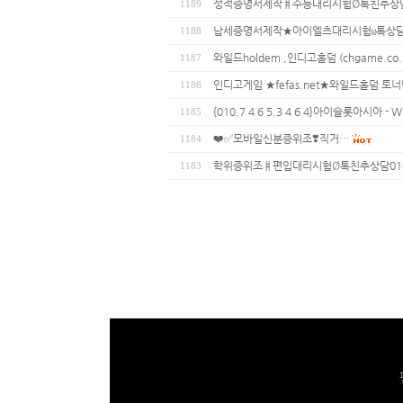
성적증명서제작ㅒ수능대리시험Ø톡친추상담01
1189
납세증명서제작★아이엘츠대리시험ω톡상담친추 
1188
와일드holdem ,인디고홀덤 (chgame.co.
1187
인디고게임 ★fefas.net★와일드홀덤 토너
1186
{010.7 4 6 5.3 4 6 4}아이슬롯아시아 
1185
❤️✅모바일신분증위조❣️직거…
1184
학위증위조ㅒ편입대리시험Ø톡친추상담01075
1183