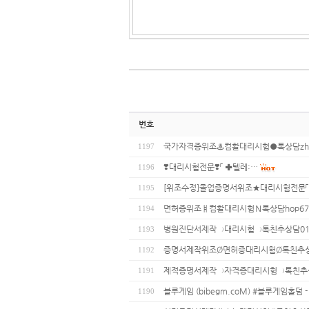
번호
국가자격증위조♨컴활대리시험●톡상담zh33
1197
❣️대리시험전문❣️「 ✚텔레:…
1196
[위조수정]졸업증명서위조★대리시험전문「
1195
면허증위조ㅒ컴활대리시험Ｎ톡상담hop67텔레:
1194
병원진단서제작∋대리시험∋톡친추상담01075
1193
증명서제작위조Ø면허증대리시험Ø톡친추상담0
1192
제적증명서제작∋자격증대리시험∋톡친추상담0
1191
블루게임 (bibegm.coM) #블루게임홀덤 
1190