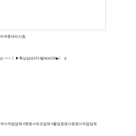
▶〗자격증대리시험
= 〖▶톡상담zh333-텔레zh338▶〗 ☺
내역서작업업체 #증명서위조업체 #졸업증명서증명서작업업체