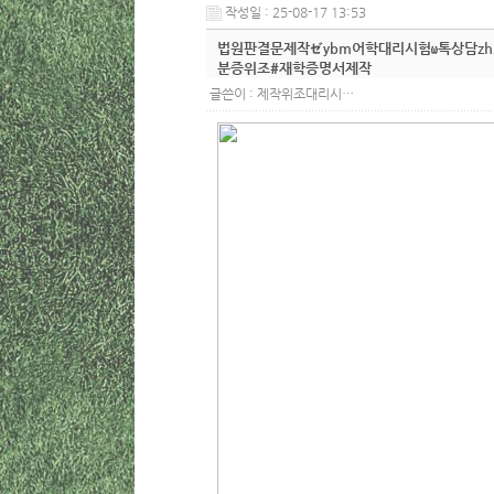
작성일 : 25-08-17 13:53
법원판결문제작ゼybm어학대리시험ω톡상담zh
분증위조#재학증명서제작
글쓴이 :
제작위조대리시…