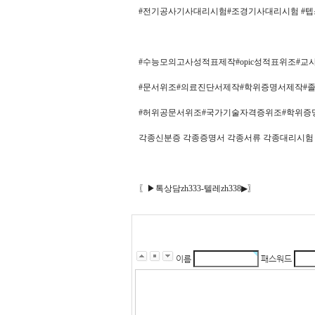
#전기공사기사대리시험#조경기사대리시험 #
#수능모의고사성적표제작#opic성적표위조#
#문서위조#의료진단서제작#학위증명서제작#
#허위공문서위조#국가기술자격증위조#학위증명
각종신분증 각종증명서 각종서류 각종대리시험
〖▶톡상담zh333-텔레zh338▶〗
이름
패스워드