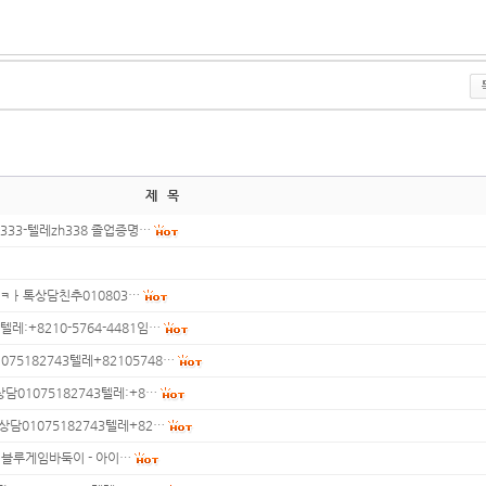
제 목
3-텔레zh338 졸업증명…
ㅋㅏ톡상담친추010803…
+8210-5764-4481임…
182743텔레+82105748…
1075182743텔레:+8…
1075182743텔레+82…
- 블루게임바둑이 - 아이…