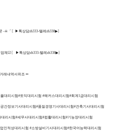
-☠「〖▶톡상담zh333-텔레zh338▶〗
업업체☑〖 ▶톡상담zh333-텔레zh338▶〗
서거래내역서위조 ✏
토플대리시험#토익대리시험 #해커스대리시험#회계1급대리시험
#공간정보기사대리시험#품질경영기사대리시험#건축기사대리시험
계사대리시험#세무사대리시험#컴활대리시험#기능장대리시험
 #기업인적성대리시험 #소방설비기사대리시험#한국어능력대리시험