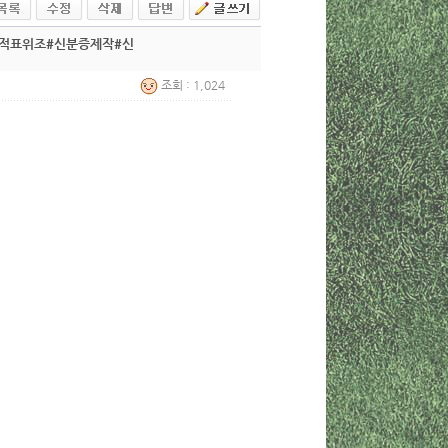
성적표위조#신분증제작#신
조회 : 1,024